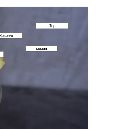
Top
Reserve
coconi